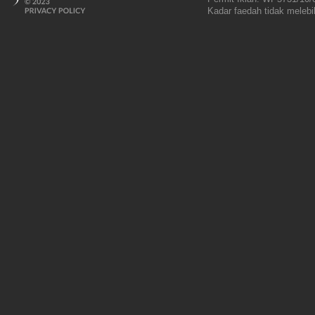
Kadar faedah tidak melebih
18% setahun (tidak berca
12% setahun (bercagar) 