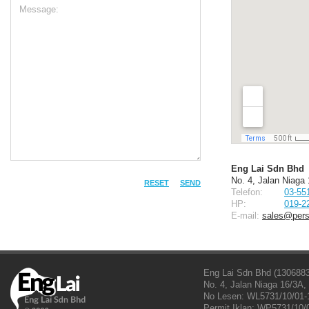
Eng Lai Sdn Bhd
No. 4, Jalan Niaga
RESET
SEND
Telefon:
03-55
HP:
019-2
E-mail:
sales@pers
Eng Lai Sdn Bhd (1306883
No. 4, Jalan Niaga 16/3A
No Lesen: WL5731/10/01-1
Permit Iklan: WP5731/10/0